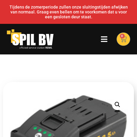
Tijdens de zomerperiode zullen onze sluitingstijden afwijken
van normaal. Graag even bellen om te voorkomen dat u voor
een gesloten deur staat.
0