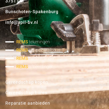
3751 LM
Bunschoten-Spakenburg
info@spil-bv.nl
REMS
tekeningen
REMS
online catalogus
REMS
handleidingen
REMS
afbeeldingen
Gereedschap kopen
Gereedschap huren
Reparatie aanbieden