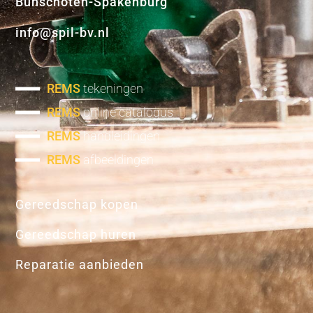
Bunschoten-Spakenburg
info@spil-bv.nl
REMS
tekeningen
REMS
online catalogus
REMS
handleidingen
REMS
afbeeldingen
Gereedschap kopen
Gereedschap huren
Reparatie aanbieden