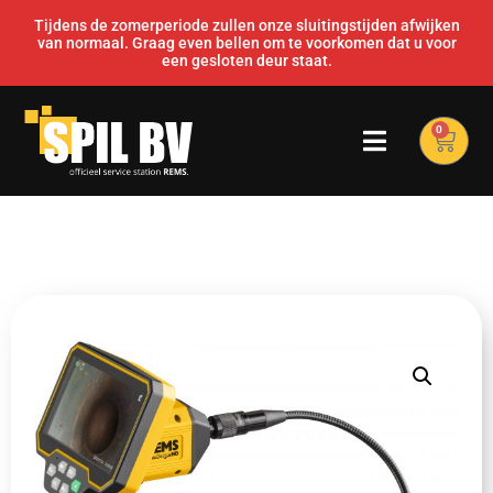
Tijdens de zomerperiode zullen onze sluitingstijden afwijken
van normaal. Graag even bellen om te voorkomen dat u voor
een gesloten deur staat.
0