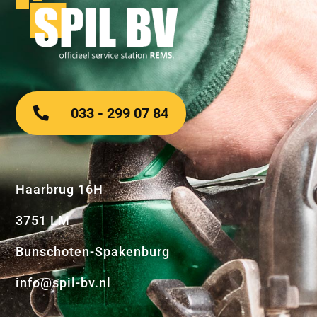
033 - 299 07 84
Haarbrug 16H
3751 LM
Bunschoten-Spakenburg
info@spil-bv.nl