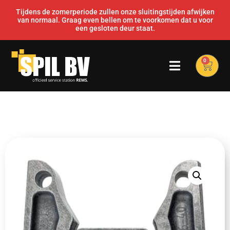
Tijdens de zomerperiode zullen onze sluitingstijden afwijken
van normaal. Graag even bellen om te voorkomen dat u voor
een gesloten deur staat.
0