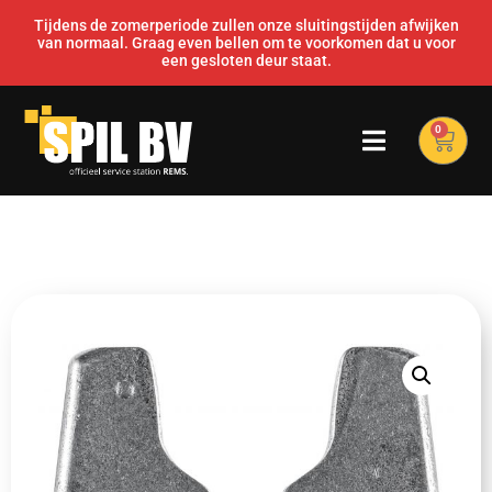
Tijdens de zomerperiode zullen onze sluitingstijden afwijken
van normaal. Graag even bellen om te voorkomen dat u voor
een gesloten deur staat.
0