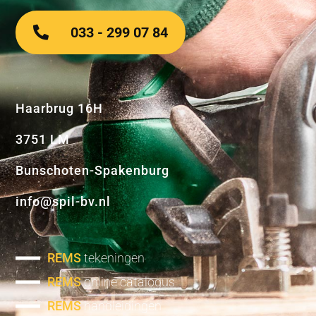
033 - 299 07 84
Haarbrug 16H
3751 LM
Bunschoten-Spakenburg
info@spil-bv.nl
REMS
tekeningen
REMS
online catalogus
REMS
handleidingen