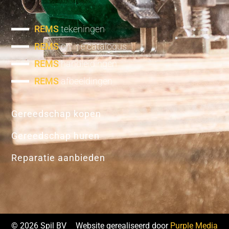
REMS
tekeningen
REMS
online catalogus
REMS
handleidingen
REMS
afbeeldingen
Gereedschap kopen
Gereedschap huren
Reparatie aanbieden
© 2026 Spil BV
Website gerealiseerd door
Purple Media