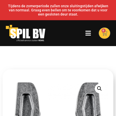
Tijdens de zomerperiode zullen onze sluitingstijden afwijken
van normaal. Graag even bellen om te voorkomen dat u voor
een gesloten deur staat.
0