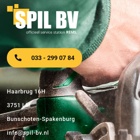
033 - 299 07 84
Haarbrug 16H
3751 LM
Bunschoten-Spakenburg
info@spil-bv.nl