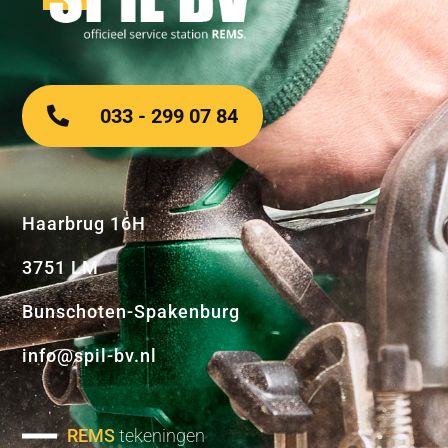
033 - 299 07 84
Haarbrug 16H
3751 LM
Bunschoten-Spakenburg
info@spil-bv.nl
REMS
tekeningen