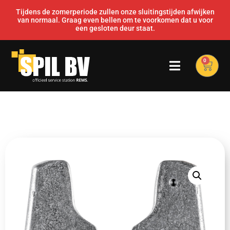
Tijdens de zomerperiode zullen onze sluitingstijden afwijken
van normaal. Graag even bellen om te voorkomen dat u voor
een gesloten deur staat.
0