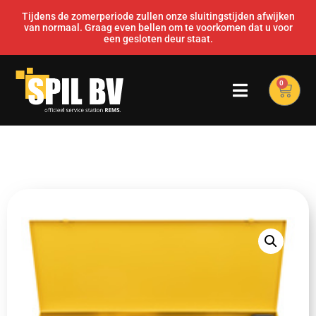
Tijdens de zomerperiode zullen onze sluitingstijden afwijken
van normaal. Graag even bellen om te voorkomen dat u voor
een gesloten deur staat.
0