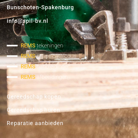
Bunschoten-Spakenburg
info@spil-bv.nl
REMS
tekeningen
REMS
online catalogus
REMS
handleidingen
REMS
afbeeldingen
Gereedschap kopen
Gereedschap huren
Reparatie aanbieden