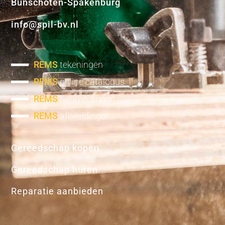
Bunschoten-Spakenburg
info@spil-bv.nl
REMS
tekeningen
REMS
online catalogus
REMS
handleidingen
REMS
afbeeldingen
Gereedschap kopen
Gereedschap huren
Reparatie aanbieden