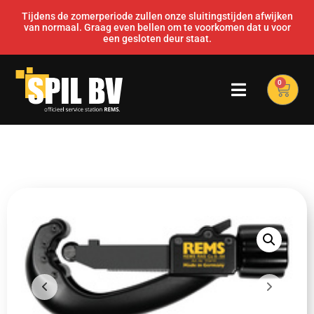
Tijdens de zomerperiode zullen onze sluitingstijden afwijken
van normaal. Graag even bellen om te voorkomen dat u voor
een gesloten deur staat.
0