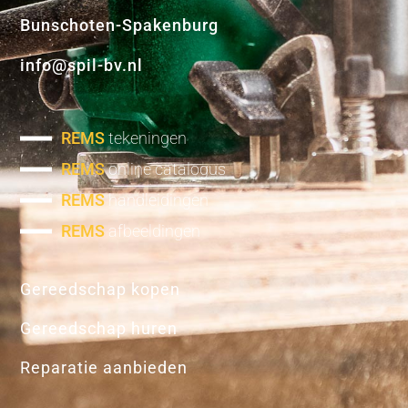
Bunschoten-Spakenburg
info@spil-bv.nl
REMS
tekeningen
REMS
online catalogus
REMS
handleidingen
REMS
afbeeldingen
Gereedschap kopen
Gereedschap huren
Reparatie aanbieden