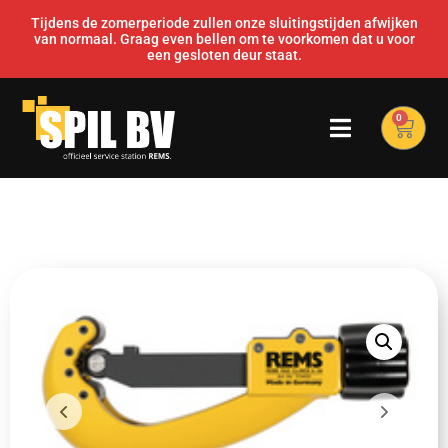
Tijdens de zomerperiode zullen onze sluitingstijden afwijken
van normaal. Graag even bellen om te voorkomen dat u voor
een gesloten deur staat.
0