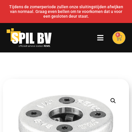
Tijdens de zomerperiode zullen onze sluitingstijden afwijken
van normaal. Graag even bellen om te voorkomen dat u voor
een gesloten deur staat.
0