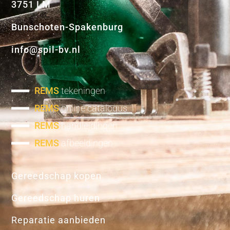
3751 LM
Bunschoten-Spakenburg
info@spil-bv.nl
REMS
tekeningen
REMS
online catalogus
REMS
handleidingen
REMS
afbeeldingen
Gereedschap kopen
Gereedschap huren
Reparatie aanbieden