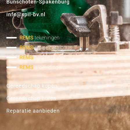
Bunschoten-Spakenburg
info@spil-bv.nl
REMS
tekeningen
REMS
online catalogus
REMS
handleidingen
REMS
afbeeldingen
Gereedschap kopen
Gereedschap huren
Reparatie aanbieden