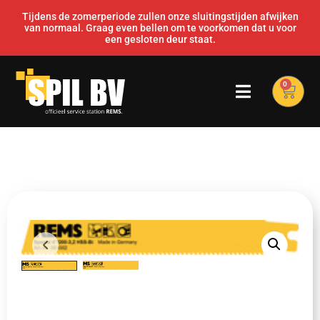
Tijdens de zomerperiode zullen onze sluitingstijden afwijken
van normaal. Graag even bellen om te voorkomen dat u voor
een gesloten deur staat.
0