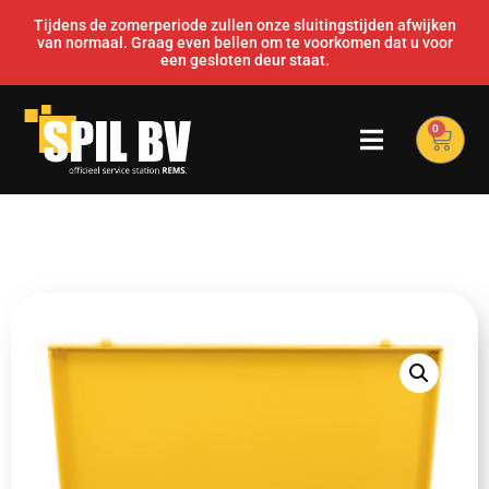
Tijdens de zomerperiode zullen onze sluitingstijden afwijken
van normaal. Graag even bellen om te voorkomen dat u voor
een gesloten deur staat.
0