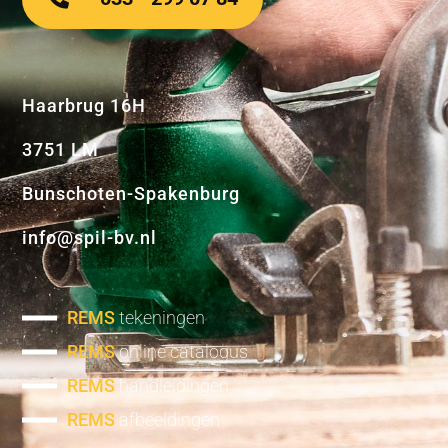
Haarbrug 16H
3751 LM
Bunschoten-Spakenburg
info@spil-bv.nl
REMS
tekeningen
REMS
online catalogus
REMS
handleidingen
REMS
afbeeldingen