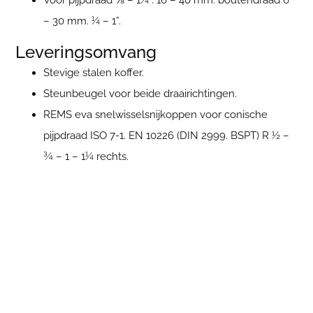
Voor pijpdraad ⅛ – 1¼”. 16 – 40 mm. boutendraad 6
– 30 mm. ¼ – 1”.
Leveringsomvang
Stevige stalen koffer.
Steunbeugel voor beide draairichtingen.
REMS eva snelwisselsnijkoppen voor conische
pijpdraad ISO 7-1. EN 10226 (DIN 2999. BSPT) R ½ –
¾ – 1 – 1¼ rechts.