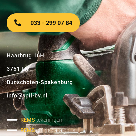
033 - 299 07 84
Haarbrug 16H
3751 LM
Bunschoten-Spakenburg
info@spil-bv.nl
REMS
tekeningen
REMS
online catalogus