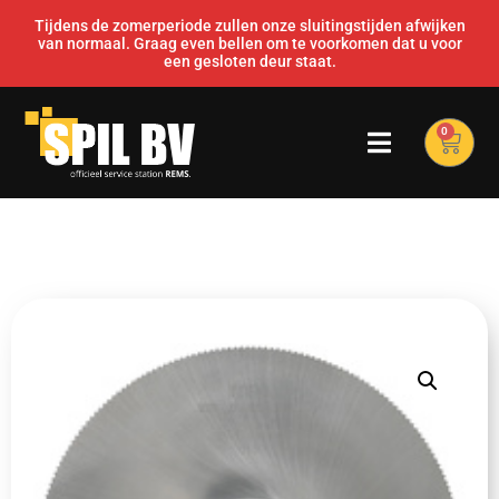
Tijdens de zomerperiode zullen onze sluitingstijden afwijken
van normaal. Graag even bellen om te voorkomen dat u voor
een gesloten deur staat.
0