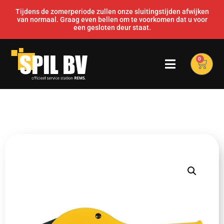
Tijdens de zomerperiode zullen onze sluitingstijden afwijken
van normaal. Graag even bellen om te voorkomen dat u voor
een gesloten deur staat.
0