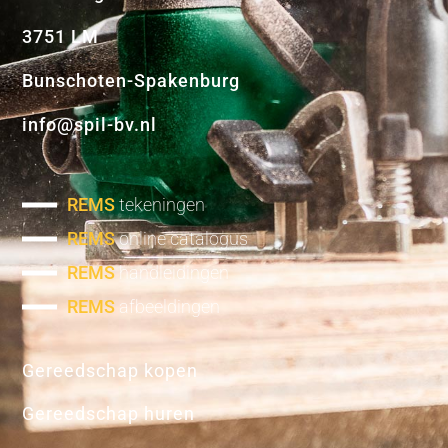
3751 LM
Bunschoten-Spakenburg
info@spil-bv.nl
REMS
tekeningen
REMS
online catalogus
REMS
handleidingen
REMS
afbeeldingen
Gereedschap kopen
Gereedschap huren